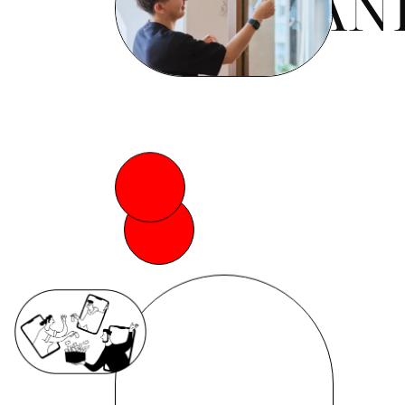
B
A
N