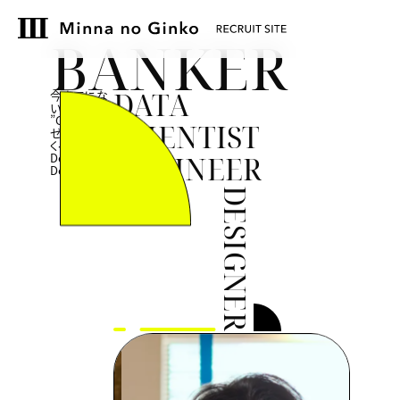
B
A
N
K
E
R
DATA
今までにな
い
”Ginko”を、
SCIENTIST
ゼロからつ
くる
Re-
Design/Re-
E
N
G
I
N
E
E
R
Define
D
E
S
I
G
N
E
R