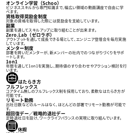
オンライン学習（Schoo）
ビジネススキルから専門知識まで、幅広い領域の動画講座で自由に学
べます。
資格取得奨励金制度
対象の資格を取得した際には奨励金を支給しています。
副業
副業を通してスキルアップに取り組むことが出来ます。
Zero.Lab（ゼロラボ）
アウトプットを通して成長できる場として、エンジニア登壇会を毎月実施
しています。
メンター制度
部署を跨いだメンターが、新メンバーの社内でのつながりづくりをサポ
ートします。
1on1
年間を通して1on1を実施し、期待値のすり合わせやアクション検討を行
います。
はたらき方
フルフレックス
コアタイム無しのフルフレックス制を採用しており、柔軟なはたらき方が
可能です。
リモート勤務
出社日数などのルールはなく、ほとんどの部署でリモート勤務が可能で
す。
超回復デー／戦略的退社デー
定時退社日を設け、ワークライフバランスの実現に取り組んでいます。
休暇