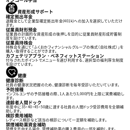
資産形成サポート
確定拠出年金
退職金として企業型確定拠出年金(401k)への加入を選択していただけ
ます。
従業員財形預金
従業員の計画的な資産形成の後押しを目的に従業員財産形成貯蓄制
度を設けています。
従業員持株会
持株会を通じて「ふくおかフィナンシャルグループの株式（自社株式）」を
購入・取得することができます。
カフェテリアプラン・ベネフィットステーション
付与されたポイントでメニューを選び利用する、選択型の福利厚生制度
を設けています。
健康
健康診断
社員の健康状況把握のため、健康診断を毎年受診いただいています。
予防接種
インフルエンザの予防接種の際、1人あたり3,000円を上限に実費補助し
ます。
達齢者人間ドック
年度中に35・40・45・50歳に達する社員の人間ドック受診費用を全額補
助します。
検診費用補助
レディース検診など該当の検診について一定額を補助します。
禁煙補助薬資金補助
禁煙を志向する場合、禁煙補助薬の購入費用の一部を補助します。