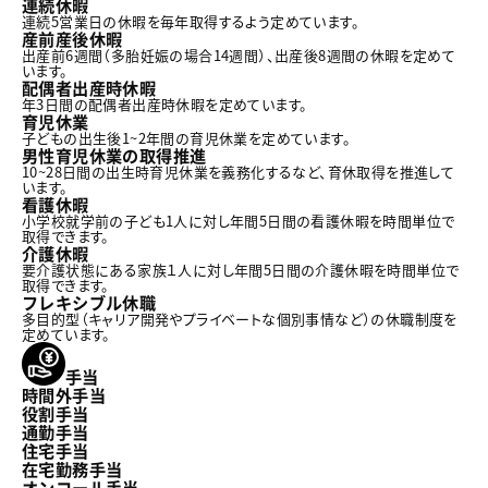
連続休暇
連続5営業日の休暇を毎年取得するよう定めています。
産前産後休暇
出産前6週間（多胎妊娠の場合14週間）、出産後8週間の休暇を定めて
います。
配偶者出産時休暇
年3日間の配偶者出産時休暇を定めています。
育児休業
子どもの出生後1~2年間の育児休業を定めています。
男性育児休業の取得推進
10~28日間の出生時育児休業を義務化するなど、育休取得を推進して
います。
看護休暇
小学校就学前の子ども1人に対し年間5日間の看護休暇を時間単位で
取得できます。
介護休暇
要介護状態にある家族１人に対し年間5日間の介護休暇を時間単位で
取得できます。
フレキシブル休職
多目的型（キャリア開発やプライベートな個別事情など）の休職制度を
定めています。
手当
時間外手当
役割手当
通勤手当
住宅手当
在宅勤務手当
オンコール手当