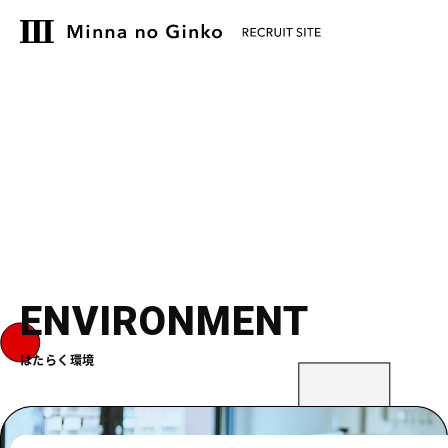
E
N
V
I
R
O
N
M
E
N
T
はたらく環境