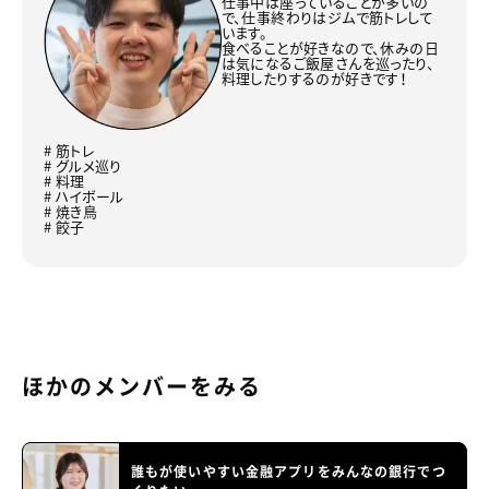
仕事中は座っていることが多いの
で、仕事終わりはジムで筋トレして
います。
食べることが好きなので、休みの日
は気になるご飯屋さんを巡ったり、
料理したりするのが好きです！
# 筋トレ
# グルメ巡り
# 料理
# ハイボール
# 焼き鳥
# 餃子
ほかのメンバーをみる
誰もが使いやすい金融アプリをみんなの銀行でつ