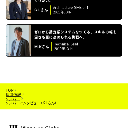
くりたい。
Architecture Division1
C.Lさん
2023年JOIN
ゼロから勘定系システムをつくる、スキルの幅も
深さも更に高められる挑戦へ。
Technical Lead
M.Kさん
2019年JOIN
TOP
採用情報
メンバー
メンバーインタビュー（K.Iさん）