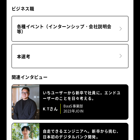
ビジネス職
各種イベント（インターンシップ・会社説明会
等）
本選考
関連インタビュー
いちユーザーから新卒で社員に。エンドユ
ーザーのことを日々考える。
BaaS事業部
K.Tさん
2023年JOIN
自走できるエンジニアへ。新卒から挑む、
日本初のデジタルバンク開発。