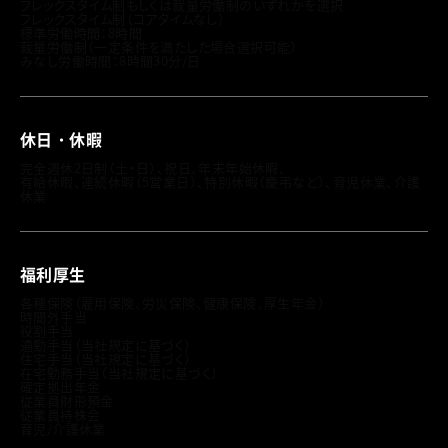
フレックスタイム制もしくは裁量労働制のいずれかを選択
フレックスタイム制（コアタイムなし）
標準労働時間：8時間
裁量労働制（一定条件を満たした場合選択可能）
みなし労働時間：8時間30分/日
休日・休暇
完全週休2日制（土・日）、祝日、年末年始休暇、
有給休暇、連続休暇（5営業日）、特別休暇（慶弔など）、育児休業、介護
休業
福利厚生
各種保険（雇用保険、労災保険、健康保険、厚生年金）
時間外手当
役割手当
通勤手当（当社規定に基づく）
住宅手当（当社規定に基づく）
在宅勤務手当（当社規定に基づく）
確定拠出年金
従業員財形預金
従業員持株会
育児/介護休業