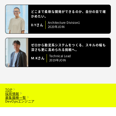
どこまで柔軟な開発ができるのか、自分の目で確
かめたい。
Architecture Division1
D.Yさん
2020年JOIN
ゼロから勘定系システムをつくる、スキルの幅も
深さも更に高められる挑戦へ。
Technical Lead
M.Kさん
2019年JOIN
TOP
採用情報
募集職種一覧
DevOpsエンジニア