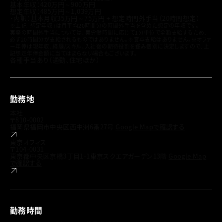
基本年収：420万円～900万円
想定年収：485万円～1,039万円
・内訳：基本月収35万円～75万円 + 想定時間外手当（20時間想定）
※上記「想定年収」は月平均20時間分の時間外手当を含めた想定の年収です。
実際の時間外手当については、実労働時間に応じて1分単位で全額支給するため、
必ず20時間分が支給されるものではありません。
※賞与支給はありません。
※オファ
ー年俸は現年収、経験/スキル、入社後の期待役割を鑑み個別に決定しますので、上
記想定年俸金額に当てはまらない場合もございます。
各種手当あり（通勤、住宅ほか）
勤務地
本社
〒810-0002
福岡県福岡市中央区西中洲6番27号
Google Mapで確認する
東京オフィス
〒104-0031
東京都中央区京橋3丁目1-1東京スクエアガーデン13階
Google Map
で確認する
勤務時間