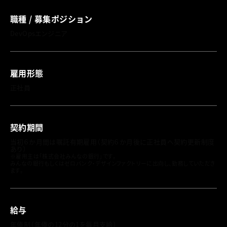
職種 / 募集ポジション
DevOpsエンジニア
雇用形態
正社員
契約期間
当初６か月間は嘱託有期雇用（契約６か月後に正社員へ契約更新制度
あり）
※雇用主は「株式会社みんなの銀行」です。
みんなの銀行もしくはゼロバンク・デザインファクトリーに出向し、勤務していただき
ます。
給与
年俸制（年俸の12分の1を毎月支給）