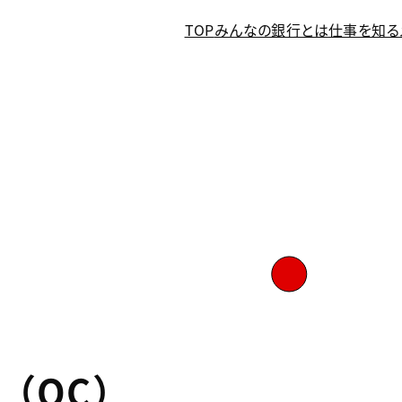
TOP
みんなの銀行とは
仕事を知る
（QC）