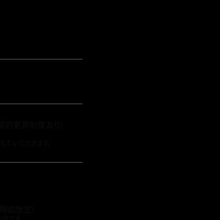
契約更新制度あり）
していただきます。
0時間想定）
収です。