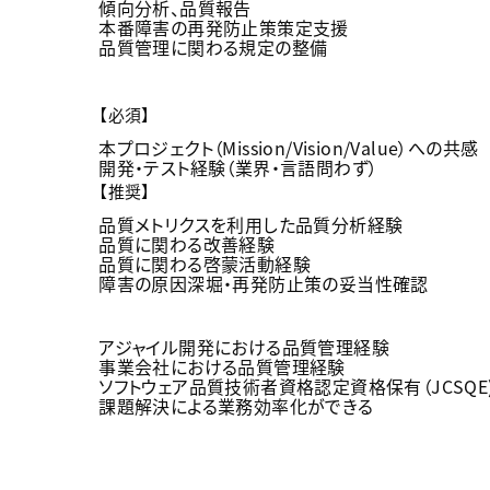
傾向分析、品質報告
本番障害の再発防止策策定支援
品質管理に関わる規定の整備
【必須】
本プロジェクト（Mission/Vision/Value）への共感
開発・テスト経験（業界・言語問わず）
【推奨】
品質メトリクスを利用した品質分析経験
品質に関わる改善経験
品質に関わる啓蒙活動経験
障害の原因深堀・再発防止策の妥当性確認
アジャイル開発における品質管理経験
事業会社における品質管理経験
ソフトウェア品質技術者資格認定資格保有（JCSQE
課題解決による業務効率化ができる