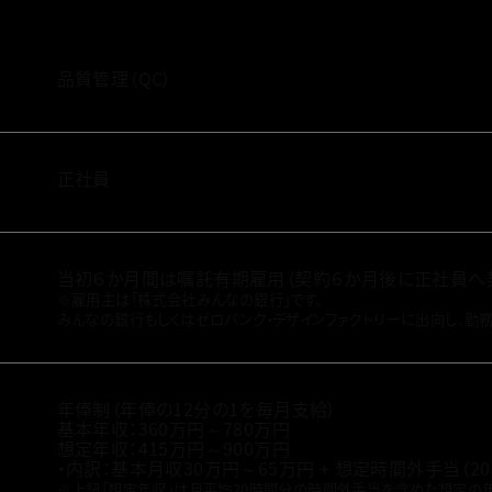
品質管理（QC）
正社員
当初６か月間は嘱託有期雇用（契約６か月後に正社員へ
※雇用主は「株式会社みんなの銀行」です。
みんなの銀行もしくはゼロバンク・デザインファクトリーに出向し、勤務
年俸制（年俸の12分の1を毎月支給）
基本年収：360万円～780万円
想定年収：415万円～900万円
・内訳：基本月収30万円～65万円 + 想定時間外手当（2
※上記「想定年収」は月平均20時間分の時間外手当を含めた想定の年