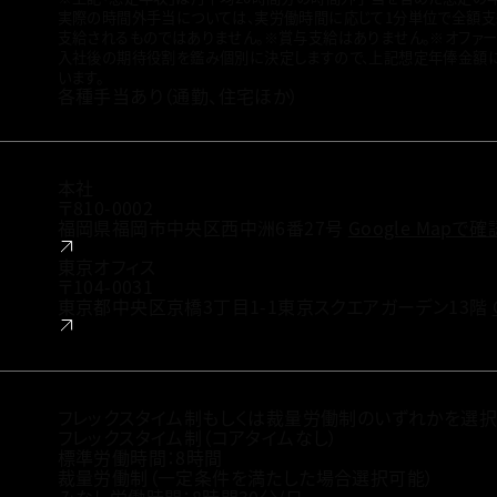
実際の時間外手当については、実労働時間に応じて1分単位で全額支
支給されるものではありません。
※賞与支給はありません。
※オファー
入社後の期待役割を鑑み個別に決定しますので、上記想定年俸金額
います。
各種手当あり（通勤、住宅ほか）
本社
〒810-0002
福岡県福岡市中央区西中洲6番27号
Google Mapで
東京オフィス
〒104-0031
東京都中央区京橋3丁目1-1東京スクエアガーデン13階
フレックスタイム制もしくは裁量労働制のいずれかを選択
フレックスタイム制（コアタイムなし）
標準労働時間：8時間
裁量労働制（一定条件を満たした場合選択可能）