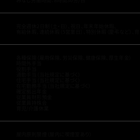
みなし労働時間：8時間30分/日
完全週休2日制（土・日）、祝日、年末年始休暇、
有給休暇、連続休暇（5営業日）、特別休暇（慶弔など）、
各種保険（雇用保険、労災保険、健康保険、厚生年金）
時間外手当
役割手当
通勤手当（当社規定に基づく）
住宅手当（当社規定に基づく）
在宅勤務手当（当社規定に基づく）
確定拠出年金
従業員財形預金
従業員持株会
育児/介護休業
屋内原則禁煙（屋内に喫煙室あり）