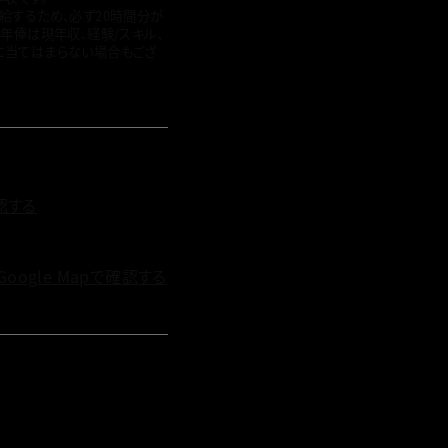
給するため、必ず20時間分が
年俸は現年収、経験/スキル、
に当てはまらない場合もござ
確認する
Google Mapで確認する