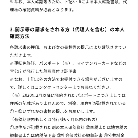
※なお、本人確認等のため、下記3・6による本人確認書類、代
理権の確認資料が必要となります。
3.開示等の請求をされる方（代理人を含む）の本人
確認方法
各請求書の押印、および次の書類等の提示により確認させてい
ただきます。
※運転免許証、パスポート（※）、マイナンバーカードなどの
官公庁が発行した顔写真付き証明書
※なお、上記以外の方法でお受付できる場合がございますの
で、詳しくはコンタクトセンターまでお尋ねください。
（※）2020年2月以降に発給されたパスポートにつきましては
住所の記載がありませんので、別途、現住所が記載されている
①～⑤いずれかの書類の提示をお願いします。
（有効期限内もしくは発行後6ヶ月以内のもの）
①現住所が記載された別の本人確認資料 ②国税または地方税の
領収書または納税証明書 ③社会保険料の領収証書 ④公共料金