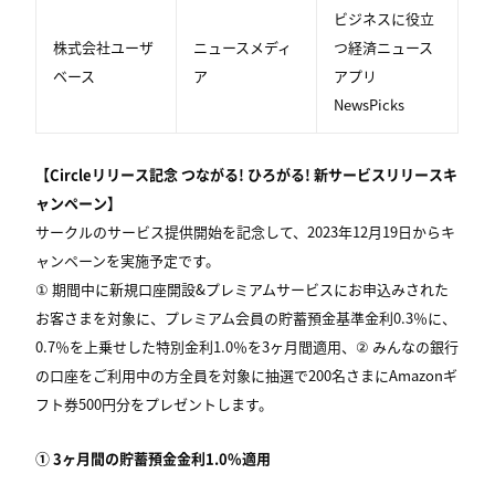
ビジネスに役立
株式会社ユーザ
ニュースメディ
つ経済ニュース
ベース
ア
アプリ
NewsPicks
【Circleリリース記念 つながる! ひろがる! 新サービスリリースキ
ャンペーン】
サークルのサービス提供開始を記念して、2023年12月19日からキ
ャンペーンを実施予定です。
① 期間中に新規口座開設&プレミアムサービスにお申込みされた
お客さまを対象に、プレミアム会員の貯蓄預金基準金利0.3％に、
0.7％を上乗せした特別金利1.0％を3ヶ月間適用、② みんなの銀行
の口座をご利用中の方全員を対象に抽選で200名さまにAmazonギ
フト券500円分をプレゼントします。
① 3ヶ月間の貯蓄預金金利1.0%​適用