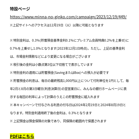
特設ページ
https://www.minna-no-ginko.com/campaign/2023/12/19/449/
※上記サイトへのアクセスは12月19日（火）以降に可能となります
※ 特別金利は、0.3%(貯蓄預金基準金利0.1%にプレミアム会員特典0.2%を上乗せ)に
0.7%を上乗せし1.0%となります(2023年12月1日時点)。ただし、上記の基準金利
は、市場金利情勢などにより変更になる場合がございます
※ 税引後の金利は小数点第3位以下切捨てで表示しています
※ 特別金利の適用には貯蓄預金(SavingまたはBox)への預入が必要です
※ 貯蓄預金の利息は、毎日の最終残高1,000円以上について付利単位を1円として、毎
年2月と8月の第3日曜日(利息決算日)の翌営業日に、みんなの銀行ホームページに表
示する毎回の利率によって計算のうえこの貯蓄預金に組入れます
※ 本キャンペーンで付与される利息の付与日は2024年2月19日と2024年8月19日と
なります。特別金利適用終了後の金利は、0.3%となります
※ 上記預金は預金保険の対象であり、同保険の範囲内で保護されます
PDF
はこちら