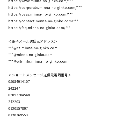
https://www.minna-no-ginko.com/***
https://corporate.minna-no-ginko.com/***
https://baas.minna-no-ginko.com/***
https://contact.minna-no-ginko.com/***
https://faq.minna-no-ginko.com/***
＜電子メール送信元アドレス＞
***@cs.minna-no-ginko.com
***@minna-no-ginko.com
***@eib-info.minna-no-ginko.com
＜ショートメッセージ送信元電話番号＞
05054914107
242247
05053704548
242203
0120557897
0120769553