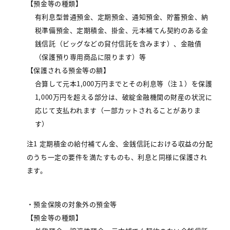
【預金等の種類】
有利息型普通預金、定期預金、通知預金、貯蓄預金、納
税準備預金、定期積金、掛金、元本補てん契約のある金
銭信託（ビッグなどの貸付信託を含みます）、金融債
（保護預り専用商品に限ります）等
【保護される預金等の額】
合算して元本1,000万円までとその利息等（注１）を保護
1,000万円を超える部分は、破綻金融機関の財産の状況に
応じて支払われます（一部カットされることがありま
す）
注1 定期積金の給付補てん金、金銭信託における収益の分配
のうち一定の要件を満たすものも、利息と同様に保護され
ます。
・預金保険の対象外の預金等
【預金等の種類】