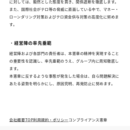
に対しては、毅然とした態度を貫き、関係遮断を徹底します。
また、国際社会がテロ等の脅威に直面している中で、マネー・
ローンダリング対策およびテロ資金供与対策の高度化に努めま
す。
・経営陣の率先垂範
経営陣および各部門の責任者は、本憲章の精神を実現すること
の重要性を認識し、率先垂範のうえ、グループ内に周知徹底し
ます。
本憲章に反するような事態が発生した場合は、自ら問題解決に
あたる姿勢を明らかにし、原因究明、再発防止に努めます。
会社概要TOP
利用規約・ポリシー
コンプライアンス憲章